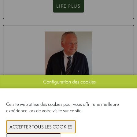
LIRE PLUS
Configuration des cookies
QUE RÉSERVE L’ANNÉE 2026 À L’INDUSTRIE
ALIMENTAIRE SUR LE PLAN ÉCONOMIQUE ET
GÉOPOLITIQUE ?
Ce site web utilise des cookies pour vous offrir une meilleure
expérience lors de votre visite sur ce site.
04-03-2026
Xavier Gellynck, professeur d’économie agricole et d’agro-
marketing à l'université de Gand, donne un aperçu des