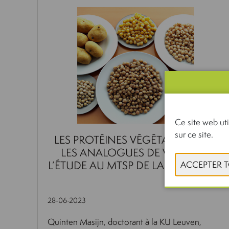
Ce site web uti
sur ce site.
LES PROTÉINES VÉGÉTALES DANS
LES ANALOGUES DE VIANDE À
L’ÉTUDE AU MTSP DE LA KU LEUVEN
28-06-2023
Quinten Masijn, doctorant à la KU Leuven,