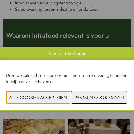
Innovatieve verwerkingstechnologie
Samenwerking tussen industrie en onderzoek
Waarom Intrafood relevant is voor u
Cookie-instellingen
Of u nu werkt aan optimalisatie of innovatie, op Intrafood vindt u in 2
dagen tijd:
Deze website gebruikt cookies om u een betere ervaring te bieden
de juiste leveranciers
terwijl u deze site bezoekt.
de nieuwste ingrediënten en oplossingen
de meest recente inzichten van experten
>> Efficiënt, gericht en inspirerend.