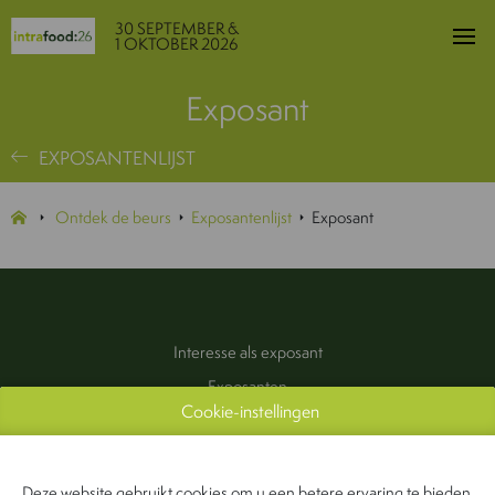
30 SEPTEMBER &
1 OKTOBER 2026
Exposant
EXPOSANTENLIJST
Ontdek de beurs
Exposantenlijst
Exposant
Interesse als exposant
Exposanten
Cookie-instellingen
Praktische informatie
Pers & Media
Contact
Deze website gebruikt cookies om u een betere ervaring te bieden