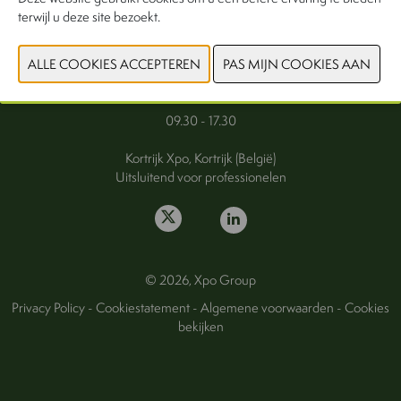
terwijl u deze site bezoekt.
FAQ
Woensdag 30 september 2026
Donderdag 1 oktober 2026
09.30 - 17.30
Kortrijk Xpo, Kortrijk (België)
Uitsluitend voor professionelen
© 2026, Xpo Group
Privacy Policy
-
Cookiestatement
-
Algemene voorwaarden
-
Cookies
bekijken