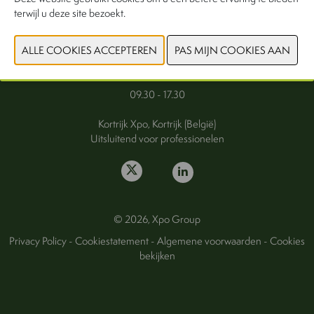
terwijl u deze site bezoekt.
FAQ
Woensdag 30 september 2026
Donderdag 1 oktober 2026
09.30 - 17.30
Kortrijk Xpo, Kortrijk (België)
Uitsluitend voor professionelen
© 2026, Xpo Group
Privacy Policy
-
Cookiestatement
-
Algemene voorwaarden
-
Cookies
bekijken