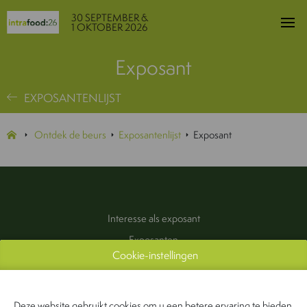
30 SEPTEMBER &
1 OKTOBER 2026
Exposant
EXPOSANTENLIJST
Ontdek de beurs
Exposantenlijst
Exposant
Interesse als exposant
Exposanten
Cookie-instellingen
Praktische informatie
Pers & Media
Contact
Deze website gebruikt cookies om u een betere ervaring te bieden