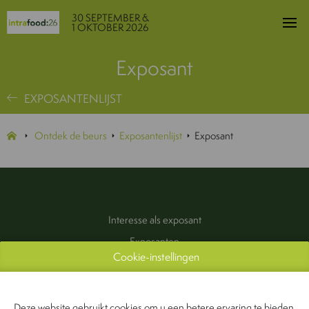
30 SEPTEMBER &
1 OKTOBER 2026
Exposant
EXPOSANTENLIJST
Ontdek de beurs
Exposantenlijst
Exposant
Interesse als exposant
Exposanten
Cookie-instellingen
Praktische informatie
Pers & Media
Contact
Deze website gebruikt cookies om u een betere ervaring te bieden