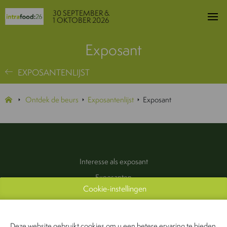
30 SEPTEMBER &
1 OKTOBER 2026
Exposant
EXPOSANTENLIJST
Ontdek de beurs
Exposantenlijst
Exposant
Interesse als exposant
Exposanten
Cookie-instellingen
Praktische informatie
Pers & Media
Contact
Deze website gebruikt cookies om u een betere ervaring te bieden