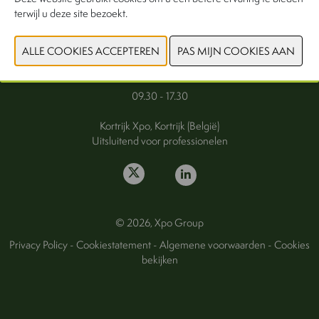
terwijl u deze site bezoekt.
FAQ
Woensdag 30 september 2026
Donderdag 1 oktober 2026
09.30 - 17.30
Kortrijk Xpo, Kortrijk (België)
Uitsluitend voor professionelen
© 2026, Xpo Group
Privacy Policy
-
Cookiestatement
-
Algemene voorwaarden
-
Cookies
bekijken