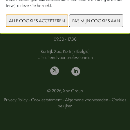
terwijl u deze site bezoekt.
FAQ
Woensdag 30 september 2026
Donderdag 1 oktober 2026
09.30 - 17.30
Kortrijk Xpo, Kortrijk (België)
Uitsluitend voor professionelen
© 2026, Xpo Group
Privacy Policy
-
Cookiestatement
-
Algemene voorwaarden
-
Cookies
bekijken