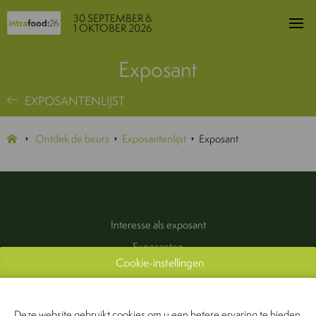
30 SEPTEMBER &
1 OKTOBER 2026
Exposant
EXPOSANTENLIJST
Ontdek de beurs
Exposantenlijst
Exposant
Interesse als exposant
Exposanten
Cookie-instellingen
Praktische informatie
Pers & Media
Contact
Deze website gebruikt cookies om u een betere ervaring te bieden