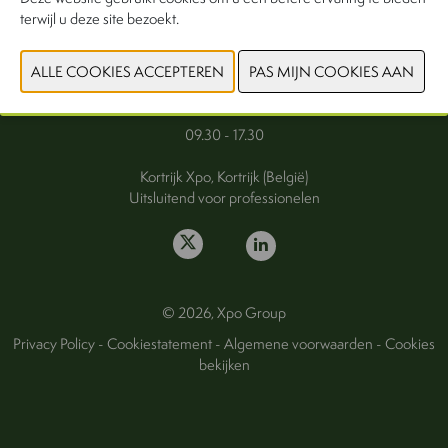
terwijl u deze site bezoekt.
FAQ
Woensdag 30 september 2026
Donderdag 1 oktober 2026
09.30 - 17.30
Kortrijk Xpo, Kortrijk (België)
Uitsluitend voor professionelen
© 2026, Xpo Group
Privacy Policy
-
Cookiestatement
-
Algemene voorwaarden
-
Cookies
bekijken