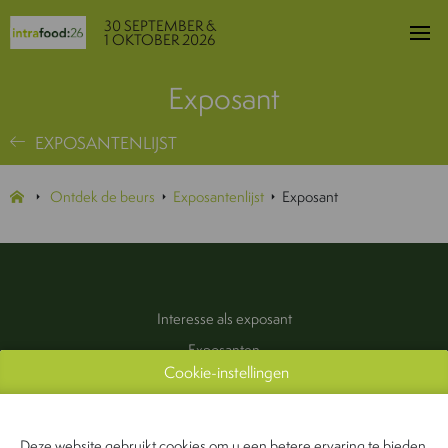
30 SEPTEMBER &
1 OKTOBER 2026
Exposant
EXPOSANTENLIJST
Ontdek de beurs
Exposantenlijst
Exposant
Interesse als exposant
Exposanten
Cookie-instellingen
Praktische informatie
Pers & Media
Contact
Deze website gebruikt cookies om u een betere ervaring te bieden