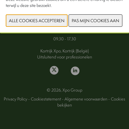
terwijl u deze site bezoekt.
FAQ
Woensdag 30 september 2026
Donderdag 1 oktober 2026
09.30 - 17.30
Kortrijk Xpo, Kortrijk (België)
Uitsluitend voor professionelen
© 2026, Xpo Group
Privacy Policy
-
Cookiestatement
-
Algemene voorwaarden
-
Cookies
bekijken