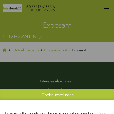
30 SEPTEMBER &
1 OKTOBER 2026
Exposant
EXPOSANTENLIJST
Ontdek de beurs
Exposantenlijst
Exposant
Interesse als exposant
Exposanten
Cookie-instellingen
Praktische informatie
Pers & Media
Contact
Deze website gebruikt cookies om u een betere ervaring te bieden