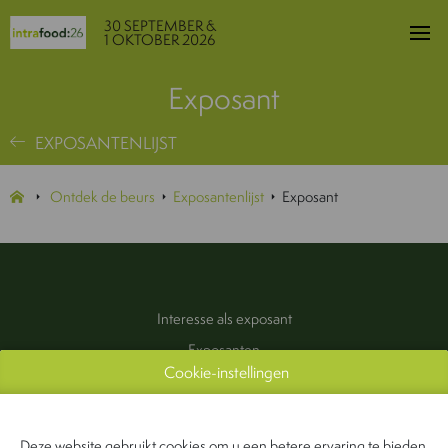
30 SEPTEMBER &
1 OKTOBER 2026
Exposant
EXPOSANTENLIJST
Ontdek de beurs
Exposantenlijst
Exposant
Interesse als exposant
Exposanten
Cookie-instellingen
Praktische informatie
Pers & Media
Contact
Deze website gebruikt cookies om u een betere ervaring te bieden