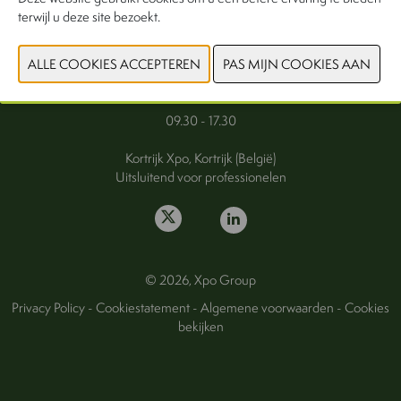
terwijl u deze site bezoekt.
FAQ
Woensdag 30 september 2026
Donderdag 1 oktober 2026
09.30 - 17.30
Kortrijk Xpo, Kortrijk (België)
Uitsluitend voor professionelen
© 2026, Xpo Group
Privacy Policy
-
Cookiestatement
-
Algemene voorwaarden
-
Cookies
bekijken