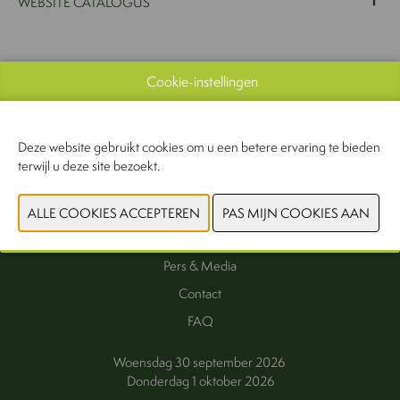
WEBSITE CATALOGUS
VORIGE
VOLGENDE
Cookie-instellingen
Deze website gebruikt cookies om u een betere ervaring te bieden
terwijl u deze site bezoekt.
Interesse als exposant
Exposanten
Praktische informatie
Pers & Media
Contact
FAQ
Woensdag 30 september 2026
Donderdag 1 oktober 2026