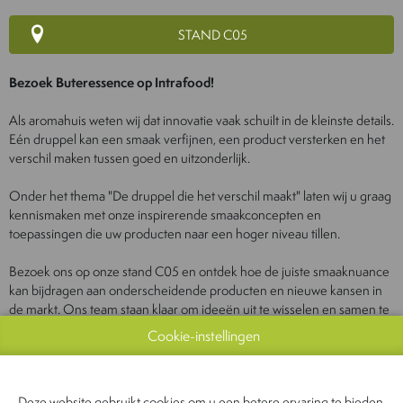
STAND C05
Bezoek Buteressence op Intrafood!
Als aromahuis weten wij dat innovatie vaak schuilt in de kleinste details.
Eén druppel kan een smaak verfijnen, een product versterken en het
verschil maken tussen goed en uitzonderlijk.
Onder het thema "De druppel die het verschil maakt" laten wij u graag
kennismaken met onze inspirerende smaakconcepten en
toepassingen die uw producten naar een hoger niveau tillen.
Bezoek ons op onze stand C05 en ontdek hoe de juiste smaaknuance
kan bijdragen aan onderscheidende producten en nieuwe kansen in
de markt. Ons team staan klaar om ideeën uit te wisselen en samen te
kijken naar de mogelijkheden voor uw projecten.
Cookie-instellingen
Wij kijken ernaar uit u persoonlijk te verwelkomen op Intrafood!
Deze website gebruikt cookies om u een betere ervaring te bieden