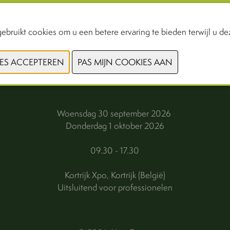
ebruikt cookies om u een betere ervaring te bieden terwijl u dez
VORIGE
VOLGENDE
Woensdag 30 september 2026
Donderdag 1 oktober 2026
09.30 - 17.30
Kortrijk Xpo, Kortrijk (België)
Uitsluitend voor professionelen