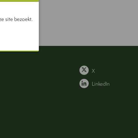
e site bezoekt.
X
LinkedIn