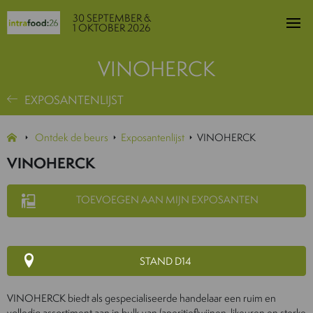
30 SEPTEMBER &
1 OKTOBER 2026
VINOHERCK
EXPOSANTENLIJST
Ontdek de beurs
Exposantenlijst
VINOHERCK
VINOHERCK
TOEVOEGEN AAN MIJN EXPOSANTEN
STAND D14
VINOHERCK biedt als gespecialiseerde handelaar een ruim en
volledig assortiment aan in bulk van (aperitief)wijnen, likeuren en sterke