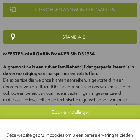
TOEVOEGEN AAN MIJN EXPOSANTEN
STAND A18
MEESTER-MARGARINEMAKER SINDS 1934
Aigremont nv is een zuiver familiebedrijf dat gespecialiseerd is in
de vervaardiging van margarines en vetstoffen.
De expertise die we onze klanten aanreiken, is geworteld in een
doorgedreven en stilaan 100-jarige kennis van ons vak, en ze steunt
ook op een beleid van continue investeringen in geavanceerd
materiaal. De kwaliteit en de technische eigenschappen van onze
producten vormen, samen met de focus op een uitmuntende
Cookie-instellingen
dienstverlening aan onze klanten, de grondslag voor een merkimago
dat in onze hele sector erkenning krijgt.
Deze website gebruikt cookies om u een betere ervaring te bieden