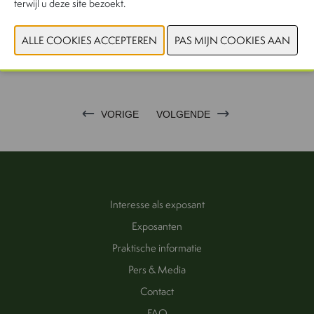
terwijl u deze site bezoekt.
WEBSITE CATALOGUS
PRODUCTGROEP
FOTO'S
VORIGE
VOLGENDE
Interesse als exposant
Exposanten
Praktische informatie
Pers & Media
Contact
FAQ