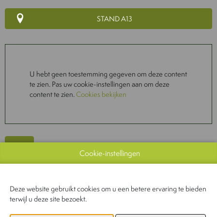
STAND A13
U hebt geen toestemming gegeven om deze content
te zien. Pas uw cookie-instellingen aan om deze
content te zien.
Cookies bekijken
Cookie-instellingen
WEBSITE CATALOGUS
Deze website gebruikt cookies om u een betere ervaring te bieden
terwijl u deze site bezoekt.
PRODUCTGROEP