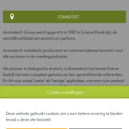
STAND D17
Aromatech Group werd opgericht in 1987 in Grasse (Frankrijk), de
wereldhoofdstad van aroma's en parfums.
Aromatech ontwikkelt, produceert en commercialiseert aroma's voor
alle sectoren in de voedingsindustrie.
Als pioneer in biologische aroma's, is Aromatech het eerste Franse
bedrijf met een compleet gamma van bio-gecertifieerde referenties.
En dit voor zowel 'zoete' als 'hartige' applicaties, met een ruim aanbod
aan diverse organoleptische profielen.
Cookie-instellingen
Deze website gebruikt cookies om u een betere ervaring te bieden
terwijl u deze site bezoekt.
WEBSITE CATALOGUS