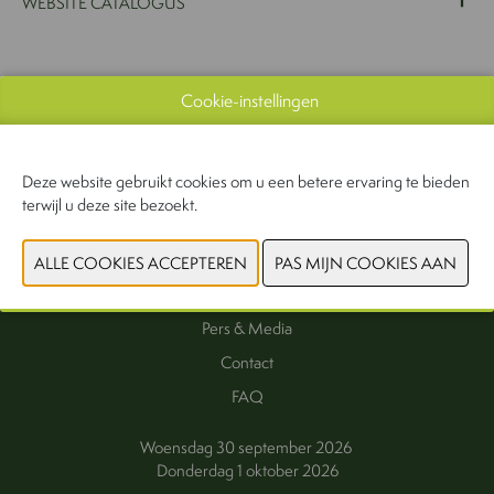
WEBSITE CATALOGUS
VORIGE
VOLGENDE
Cookie-instellingen
Deze website gebruikt cookies om u een betere ervaring te bieden
terwijl u deze site bezoekt.
Interesse als exposant
Exposanten
Praktische informatie
Pers & Media
Contact
FAQ
Woensdag 30 september 2026
Donderdag 1 oktober 2026