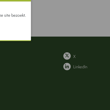
e site bezoekt.
X
LinkedIn