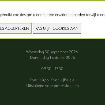
ebruikt cookies om u een betere ervaring te bieden terwijl u dez
VORIGE
VOLGENDE
Woensdag 30 september 2026
Donderdag 1 oktober 2026
09.30 - 17.30
Kortrijk Xpo, Kortrijk (België)
Uitsluitend voor professionelen