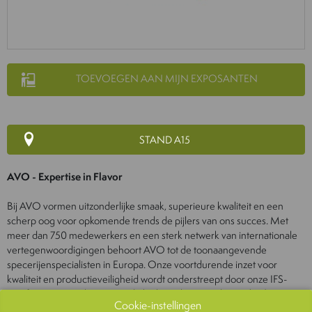
TOEVOEGEN AAN MIJN EXPOSANTEN
STAND A15
AVO - Expertise in Flavor
Bij AVO vormen uitzonderlijke smaak, superieure kwaliteit en een
scherp oog voor opkomende trends de pijlers van ons succes. Met
meer dan 750 medewerkers en een sterk netwerk van internationale
vertegenwoordigingen behoort AVO tot de toonaangevende
specerijenspecialisten in Europa. Onze voortdurende inzet voor
kwaliteit en productieveiligheid wordt onderstreept door onze IFS-
certificering en naleving van de biologische verordening (EG) nr.
Cookie-instellingen
834/2007. AVO is uw competente partner bij de verwerking en