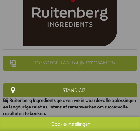
TOEVOEGEN AAN MIJN EXPOSANTEN
STAND C17
Bij Ruitenberg Ingredients geloven we in waardevolle oplossingen
en langdurige relaties. Intensief samenwerken om succesvolle
resultaten te boeken.
Dat is waar we voor gaan. Met onze expertise zetten we jouw
Cookie-instellingen
uitdagingen om in innovatieve concepten. Als volwaardige partners
creëren we functionele ingrediënten van uitzonderlijke kwaliteit. Met
als resultaat: succesvolle producten om je te onderscheiden in de