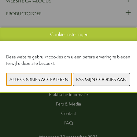
WEBSITE CATALOGUS
PRODUCTGROEP
Cookie-instellingen
VORIGE
VOLGENDE
Deze website gebruikt cookies om u een betere ervaring te bieden
terwijl u deze site bezoekt.
Interesse als exposant
Exposanten
Praktische informatie
Pers & Media
Contact
FAQ
Woensdag 30 september 2026