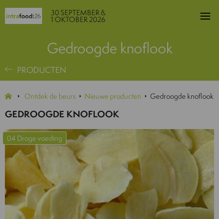
30 SEPTEMBER &
1 OKTOBER 2026
Gedroogde knoflook
PRODUCTEN
Ontdek de beurs
Nieuwe producten
Gedroogde knoflook
GEDROOGDE KNOFLOOK
04 Droge voeding