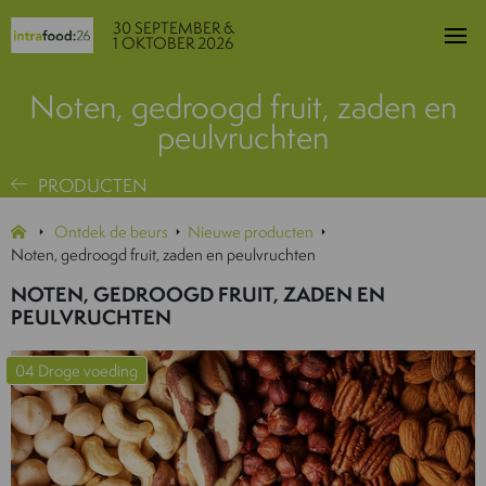
30 SEPTEMBER &
1 OKTOBER 2026
Noten, gedroogd fruit, zaden en
peulvruchten
PRODUCTEN
Ontdek de beurs
Nieuwe producten
Noten, gedroogd fruit, zaden en peulvruchten
NOTEN, GEDROOGD FRUIT, ZADEN EN
PEULVRUCHTEN
04 Droge voeding