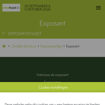
30 SEPTEMBER &
1 OKTOBER 2026
Exposant
EXPOSANTENLIJST
Ontdek de beurs
Exposantenlijst
Exposant
Interesse als exposant
Exposanten
Cookie-instellingen
Praktische informatie
Pers & Media
Contact
Deze website gebruikt cookies om u een betere ervaring te bieden