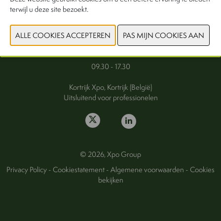
terwijl u deze site bezoekt.
FAQ
Woensdag 30 september 2026
Donderdag 1 oktober 2026
09.30 - 17.30
Kortrijk Xpo, Kortrijk (België)
Uitsluitend voor professionelen
© 2026, Xpo Group
Privacy Policy
-
Cookiestatement
-
Algemene voorwaarden
-
Cookies
bekijken