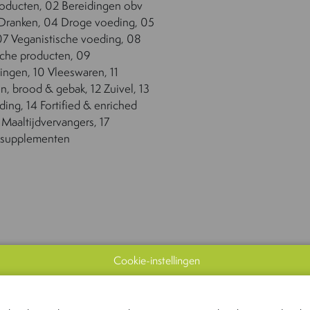
producten, 02 Bereidingen obv
Dranken, 04 Droge voeding, 05
07 Veganistische voeding, 08
sche producten, 09
ingen, 10 Vleeswaren, 11
, brood & gebak, 12 Zuivel, 13
ing, 14 Fortified & enriched
 Maaltijdvervangers, 17
ssupplementen
Cookie-instellingen