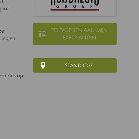
ls
 tot
TOEVOEGEN AAN MIJN
de
EXPOSANTEN
ging en
STAND C07
zoek ons op