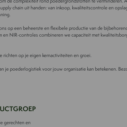
om de complexiteit rond poedergrondstoffen te verminderen. A
upply chain uit handen: van inkoop, kwaliteitscontrole en opslag
ning.
 ons op een beheerste en flexibele productie van de bijbehoren
m en NIR-controles combineren we capaciteit met kwaliteitsbor
e richten op je eigen kernactiviteiten en groei.
 van je poederlogistiek voor jouw organisatie kan betekenen. Be
UCTGROEP
de gerechten en