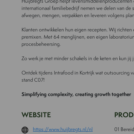
Huijbregts Groep helpt levensmiddelenproducenten 
internationaal familiebedrijf nemen we delen van de s
afwegen, mengen, verpakken en leveren volgens plan
Klanten ontwikkelen hun eigen recepten. Wij richten
premixen. Met 64 menglijnen, een eigen laboratoriu
procesbeheersing.
Zo werk je met minder schakels in de keten en kun jij j
Ontdek tijdens Intrafood in Kortrijk wat outsourcing
stand C07!
Simplifying complexity, creating growth together
WEBSITE
PROD
https://www.huijbregts.nl/nl
01 Berei