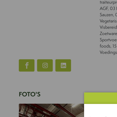
traiteur
AGF, 03 
Sauzen, 
Vegetari
Visbereid
Zoetwaren
Sportvoed
foods, 15
Voeding
FOTO'S