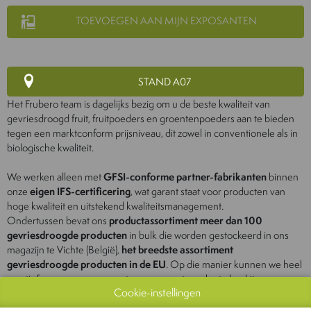
TOEVOEGEN AAN MIJN EXPOSANTEN
STAND A07
Het Frubero team is dagelijks bezig om u de beste kwaliteit van
gevriesdroogd fruit, fruitpoeders en groentenpoeders aan te bieden
tegen een marktconform prijsniveau, dit zowel in conventionele als in
biologische kwaliteit.
We werken alleen met
GFSI-conforme partner-fabrikanten
binnen
onze
eigen IFS-certificering
, wat garant staat voor producten van
hoge kwaliteit en uitstekend kwaliteitsmanagement.
Ondertussen bevat ons
productassortiment meer dan 100
gevriesdroogde producten
in bulk die worden gestockeerd in ons
magazijn te Vichte (België),
het breedste assortiment
gevriesdroogde producten in de EU
. Op die manier kunnen we heel
reactief reageren op concrete vragen met een korte lead time.
Cookie-instellingen
Ook voor klantspecifieke vragen en innovaties gaan wij graag op zoek