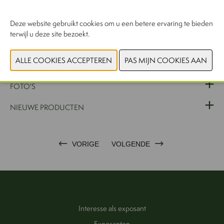
naar een gepaste oplossing, samen met onze partners-fabrikanten
Deze website gebruikt cookies om u een betere ervaring te bieden
terwijl u deze site bezoekt.
WEBSITE CATALOGUS
PRODUCTGROEP
FOTO'S
NIEUWE PRODUCTEN
VORIGE
VOLGENDE
Interesse als exposant
Exposanten