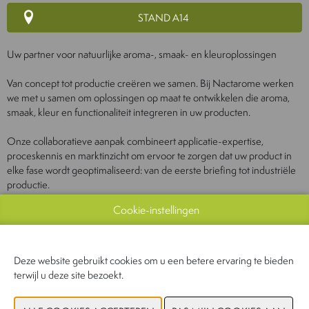
STAND A14
Uw partner voor natuurlijke aroma-, smaak- en kleuroplossingen
Van concept tot productie creëren we samen. Bij Nactarome werken
we met u samen om oplossingen op maat te ontwikkelen die aroma,
smaak, kleur en functionaliteit integreren in uw producten.
Onze collaboratieve aanpak combineert applicatie-expertise,
proceskennis en marktinzicht om ervoor te zorgen dat uw product in
elke fase wordt geoptimaliseerd: van de eerste briefing tot industriële
productie.
Cookie-instellingen
Deze website gebruikt cookies om u een betere ervaring te bieden
WEBSITE CATALOGUS
terwijl u deze site bezoekt.
PRODUCTGROEP