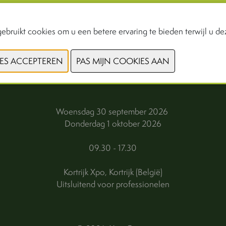
ebruikt cookies om u een betere ervaring te bieden terwijl u dez
VORIGE
VOLGENDE
Woensdag 30 september 2026
Donderdag 1 oktober 2026
09.30 - 17.30
Kortrijk Xpo, Kortrijk (België)
Uitsluitend voor professionelen