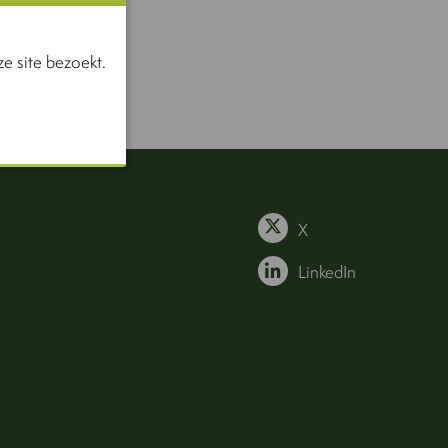
e site bezoekt.
X
LinkedIn