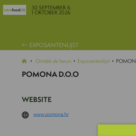
30 SEPTEMBER &
1 OKTOBER 2026
EXPOSANTENLIJST
Ontdek de beurs
Exposantenlijst
POMONA
POMONA D.O.O
WEBSITE
www.pomona.hr