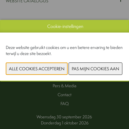
WEBSITE CATALOGUS
VORIGE
VOLGENDE
Cookie-instellingen
Deze website gebruikt cookies om u een betere ervaring te bieden
terwijl u deze site bezoekt.
Interesse als exposant
Exposanten
Praktische informatie
Pers & Media
Contact
FAQ
Woensdag 30 september 2026
Donderdag 1 oktober 2026