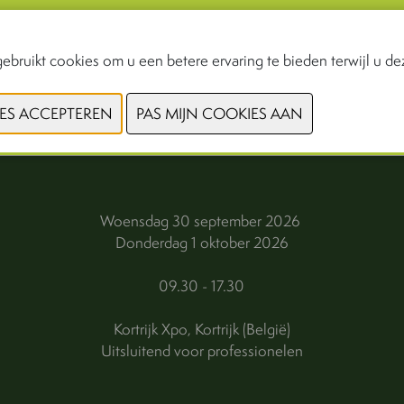
ebruikt cookies om u een betere ervaring te bieden terwijl u dez
VORIGE
VOLGENDE
Woensdag 30 september 2026
Donderdag 1 oktober 2026
09.30 - 17.30
Kortrijk Xpo, Kortrijk (België)
Uitsluitend voor professionelen