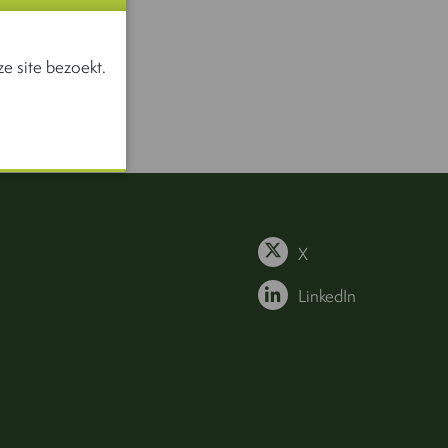
e site bezoekt.
X
LinkedIn