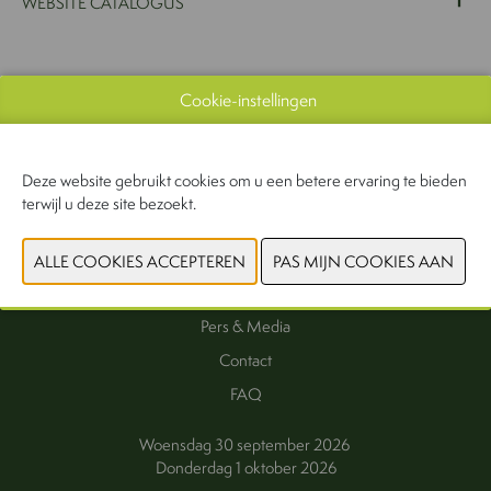
WEBSITE CATALOGUS
VORIGE
VOLGENDE
Cookie-instellingen
Deze website gebruikt cookies om u een betere ervaring te bieden
terwijl u deze site bezoekt.
Interesse als exposant
Exposanten
Praktische informatie
Pers & Media
Contact
FAQ
Woensdag 30 september 2026
Donderdag 1 oktober 2026