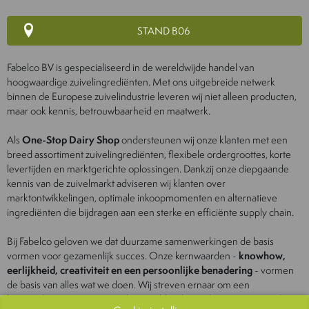
STAND B06
Fabelco BV is gespecialiseerd in de wereldwijde handel van
hoogwaardige zuivelingrediënten. Met ons uitgebreide netwerk
binnen de Europese zuivelindustrie leveren wij niet alleen producten,
maar ook kennis, betrouwbaarheid en maatwerk.
Als
One-Stop Dairy Shop
ondersteunen wij onze klanten met een
breed assortiment zuivelingrediënten, flexibele ordergroottes, korte
levertijden en marktgerichte oplossingen. Dankzij onze diepgaande
kennis van de zuivelmarkt adviseren wij klanten over
marktontwikkelingen, optimale inkoopmomenten en alternatieve
ingrediënten die bijdragen aan een sterke en efficiënte supply chain.
Bij Fabelco geloven we dat duurzame samenwerkingen de basis
vormen voor gezamenlijk succes. Onze kernwaarden -
knowhow,
eerlijkheid, creativiteit en een persoonlijke benadering
- vormen
de basis van alles wat we doen. Wij streven ernaar om een
betrouwbare partner te zijn die wereldwijd waarde toevoegt aan de