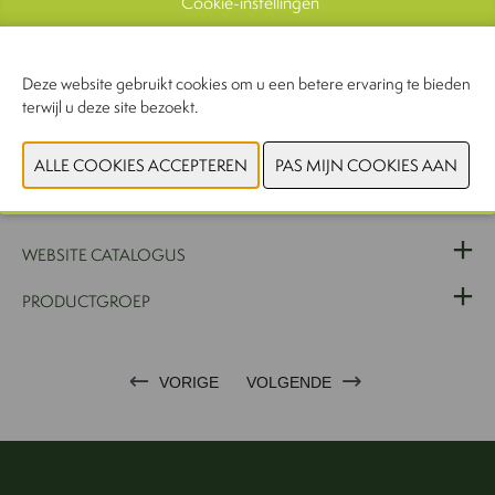
Cookie-instellingen
groei en het succes van haar klanten.
Deze website gebruikt cookies om u een betere ervaring te bieden
Fabelco BV - More than a dairy ingredients supplier: Your trusted
terwijl u deze site bezoekt.
partner in dairy!
WEBSITE CATALOGUS
PRODUCTGROEP
VORIGE
VOLGENDE