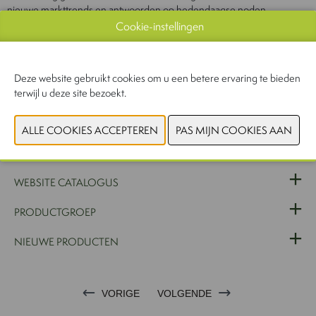
nieuwe markttrends en antwoorden op hedendaagse noden.
Aangespoord door de steeds meer eisende klant, verlegt Flandor
Cookie-instellingen
Flavours International telkens opnieuw haar grenzen naar een steeds
betere voedselveiligheid. Bijna vijftig jaar na de start van dit
familiebedrijf, is Flandor Flavours International meer dan ooit klaar om
Deze website gebruikt cookies om u een betere ervaring te bieden
in de toekomst “de lijnen” van de hedendaagse smaak samen met jou
terwijl u deze site bezoekt.
uit te zetten.
WEBSITE CATALOGUS
PRODUCTGROEP
NIEUWE PRODUCTEN
VORIGE
VOLGENDE