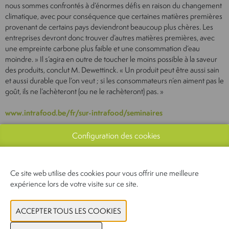
nous sommes confrontés à d’énormes défis en raison du changement
climatique, avec pour conséquence que certaines matières premières
provenant de certains pays deviendront beaucoup plus chères. Les
entreprises devront donc trouver d’autres matières premières, avec
une empreinte carbone plus faible et une consommation d’eau
moindre. » Il s’agira en outre de toucher le moins possible à la saveur
des produits, conclut M. Dewettinck. « Un produit peut être aussi sain
et aussi durable que l’on veut ; si les consommateurs n’en aiment pas le
goût, ils ne l’achèteront (ou ne le rachèteront) pas. »
www.intrafood.be/fr/sur-intrafood/seminaires
Configuration des cookies
Ce site web utilise des cookies pour vous offrir une meilleure
expérience lors de votre visite sur ce site.