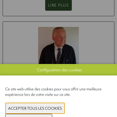
LIRE PLUS
Configuration des cookies
QUE RÉSERVE L’ANNÉE 2026 À L’INDUSTRIE
ALIMENTAIRE SUR LE PLAN ÉCONOMIQUE ET
GÉOPOLITIQUE ?
Ce site web utilise des cookies pour vous offrir une meilleure
expérience lors de votre visite sur ce site.
04-03-2026
Xavier Gellynck, professeur d’économie agricole et d’agro-
marketing à l'université de Gand, donne un aperçu des