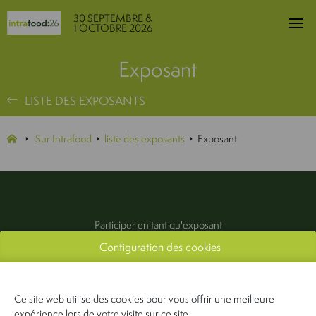
30 SEPTEMBRE &
1 OCTOBRE 2026
Exposant
LISTE DES EXPOSANTS
Sur Intrafood
liste des exposants
Exposant
Participer en tant qu'exposant
Configuration des cookies
Exposants
Infos pratiques
Contactez-nous
Ce site web utilise des cookies pour vous offrir une meilleure
Presse & média
expérience lors de votre visite sur ce site.