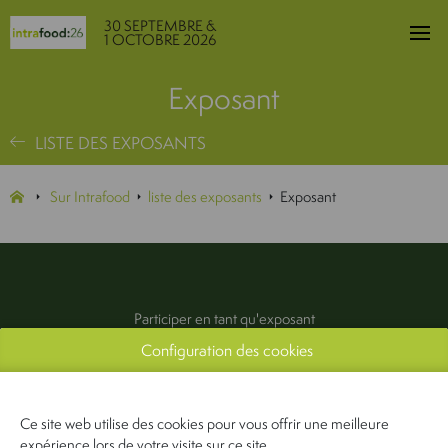
30 SEPTEMBRE &
1 OCTOBRE 2026
Exposant
LISTE DES EXPOSANTS
Sur Intrafood
liste des exposants
Exposant
Participer en tant qu'exposant
Configuration des cookies
Exposants
Infos pratiques
Contactez-nous
Ce site web utilise des cookies pour vous offrir une meilleure
Presse & média
expérience lors de votre visite sur ce site.