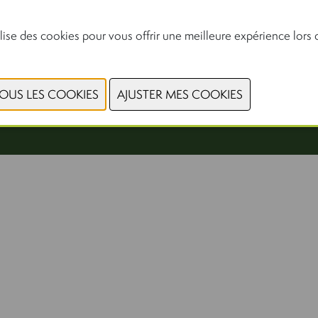
Accès réservé aux professionnels
lise des cookies pour vous offrir une meilleure expérience lors d
© 2026, Xpo Group
Politique de confidentialité
-
Cookiestatement
-
Conditions générales
-
Consulter les cookies