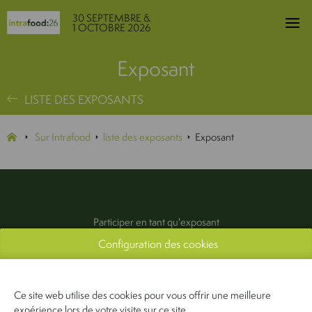
30 SEPTEMBRE &
1 OCTOBRE 2026
Exposant
LISTE DES EXPOSANTS
Sur Intrafood
liste des exposants
Exposant
Participer en tant qu'exposant
Configuration des cookies
Exposants
Infos pratiques
Contactez-nous
Ce site web utilise des cookies pour vous offrir une meilleure
Presse & média
expérience lors de votre visite sur ce site.