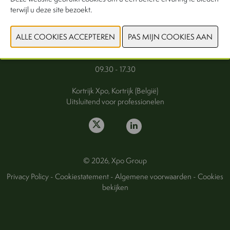
terwijl u deze site bezoekt.
FAQ
Woensdag 30 september 2026
Donderdag 1 oktober 2026
09.30 - 17.30
Kortrijk Xpo, Kortrijk (België)
Uitsluitend voor professionelen
© 2026, Xpo Group
Privacy Policy
-
Cookiestatement
-
Algemene voorwaarden
-
Cookies
bekijken