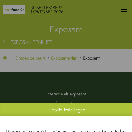
30 SEPTEMBER &
1 OKTOBER 2026
Exposant
EXPOSANTENLIJST
Ontdek de beurs
Exposantenlijst
Exposant
Interesse als exposant
Exposanten
Cookie-instellingen
Praktische informatie
Pers & Media
Contact
Deze website gebruikt cookies om u een betere ervaring te bieden