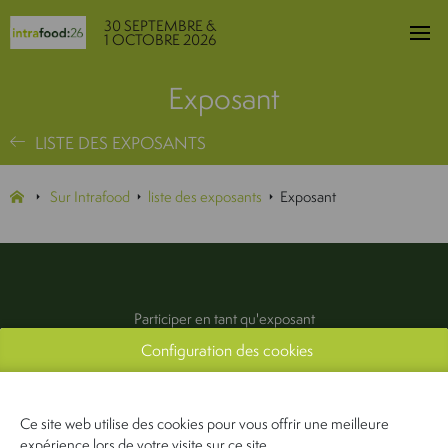
30 SEPTEMBRE &
1 OCTOBRE 2026
Exposant
LISTE DES EXPOSANTS
Sur Intrafood
liste des exposants
Exposant
Participer en tant qu'exposant
Configuration des cookies
Exposants
Infos pratiques
Contactez-nous
Ce site web utilise des cookies pour vous offrir une meilleure
Presse & média
expérience lors de votre visite sur ce site.