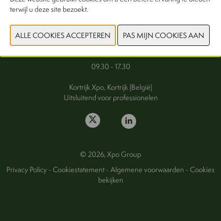
terwijl u deze site bezoekt.
FAQ
Woensdag 30 september 2026
Donderdag 1 oktober 2026
09.30 - 17.30
Kortrijk Xpo, Kortrijk (België)
Uitsluitend voor professionelen
© 2026, Xpo Group
Privacy Policy
-
Cookiestatement
-
Algemene voorwaarden
-
Cookies
bekijken