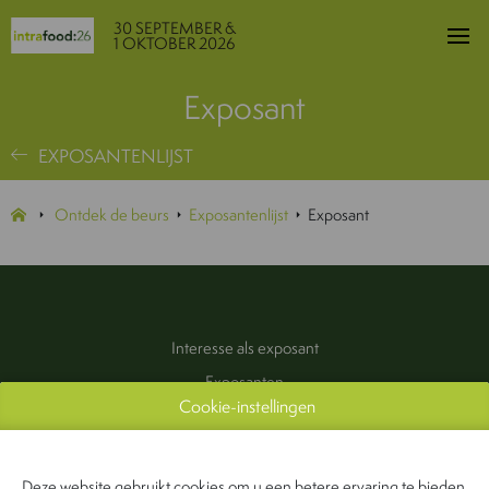
30 SEPTEMBER &
1 OKTOBER 2026
Exposant
EXPOSANTENLIJST
Ontdek de beurs
Exposantenlijst
Exposant
Interesse als exposant
Exposanten
Cookie-instellingen
Praktische informatie
Pers & Media
Contact
Deze website gebruikt cookies om u een betere ervaring te bieden