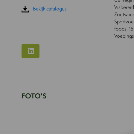
Visbereid
Bekijk catalogus
Zoetware
Sportvoed
foods, 15
Voedings
FOTO'S