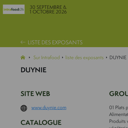
30 SEPTEMBRE &
1 OCTOBRE 2026
LISTE DES EXPOSANTS
Sur Intrafood
liste des exposants
DUYNIE
DUYNIE
SITE WEB
GROU
www.duynie.com
01 Plats 
Alimenta
CATALOGUE
Produits 
végétarie