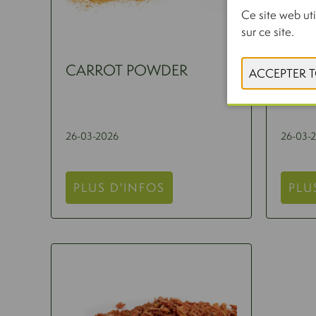
Ce site web uti
sur ce site.
CARROT POWDER
DUYG
BARL
26-03-2026
26-03-
PLUS D'INFOS
PLU