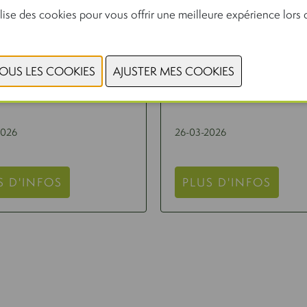
lise des cookies pour vous offrir une meilleure expérience lors d
RAIN® - UPCYCLED
UPCYCLED NATIVE
EY PROTEIN
POTATO STARCH
2026
26-03-2026
S D'INFOS
PLUS D'INFOS