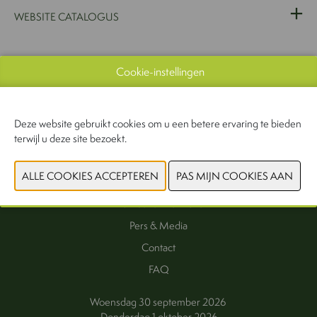
WEBSITE CATALOGUS
VORIGE
VOLGENDE
Cookie-instellingen
Deze website gebruikt cookies om u een betere ervaring te bieden
terwijl u deze site bezoekt.
Interesse als exposant
Exposanten
Praktische informatie
Pers & Media
Contact
FAQ
Woensdag 30 september 2026
Donderdag 1 oktober 2026