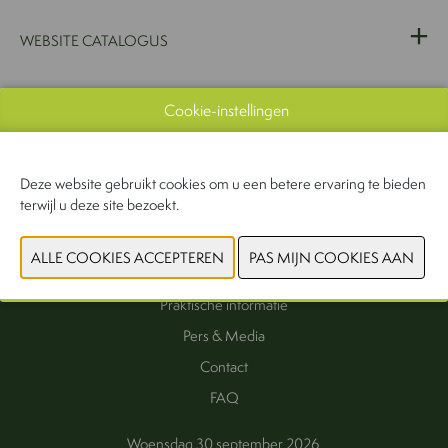
WEBSITE CATALOGUS
Cookie-instellingen
VORIGE
VOLGENDE
Deze website gebruikt cookies om u een betere ervaring te bieden
terwijl u deze site bezoekt.
Interesse als exposant
Exposanten
Praktische informatie
Pers & Media
Contact
FAQ
Woensdag 30 september 2026