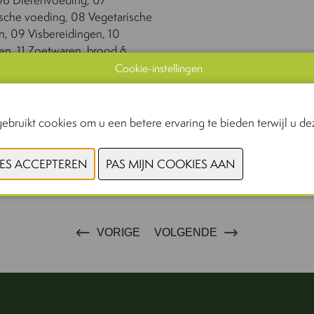
ische voeding, 08 Vegetarische
n, 09 Visbereidingen, 10
en, 11 Zoetwaren, brood &
 Zuivel, 13 Sportvoeding, 14
Cookie-instellingen
 & enriched foods, 15
ervangers, 17
ssupplementen
ebruikt cookies om u een betere ervaring te bieden terwijl u dez
VORIGE
VOLGENDE