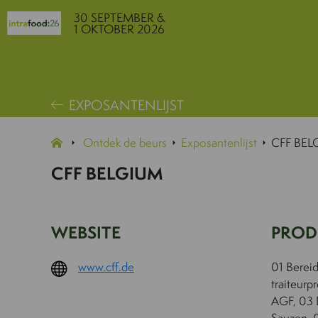
30 SEPTEMBER &
1 OKTOBER 2026
EXPOSANTENLIJST
Ontdek de beurs
Exposantenlijst
CFF BEL
CFF BELGIUM
WEBSITE
PROD
www.cff.de
01 Berei
traiteur
AGF, 03 
Sauzen, 