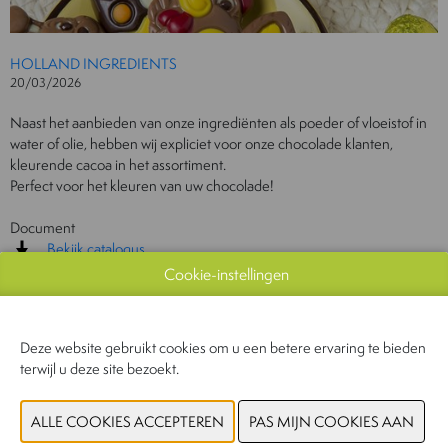
HOLLAND INGREDIENTS
20/03/2026
Naast het aanbieden van onze ingrediënten als poeder of vloeistof in
water of olie, hebben wij expliciet voor onze chocolade klanten,
kleurende cacoa in het assortiment.
Perfect voor het kleuren van uw chocolade!
Document
Bekijk catalogus
Cookie-instellingen
CONTACTEER ONS!
Deze website gebruikt cookies om u een betere ervaring te bieden
terwijl u deze site bezoekt.
VORIGE
VOLGENDE